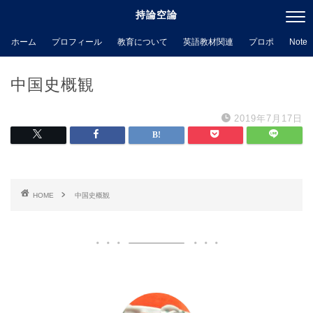
持論空論
ホーム
プロフィール
教育について
英語教材関連
プロポ
Note
中国史概観
2019年7月17日
HOME
中国史概観