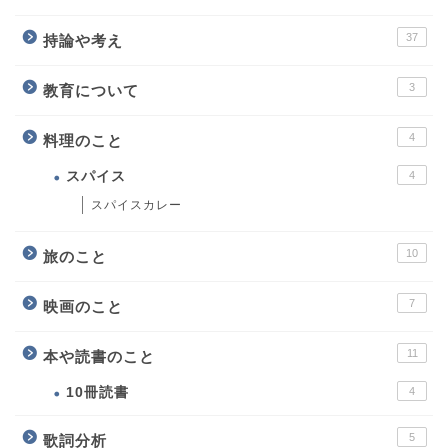
37
持論や考え
3
教育について
4
料理のこと
スパイス
4
スパイスカレー
10
旅のこと
7
映画のこと
11
本や読書のこと
10冊読書
4
5
歌詞分析