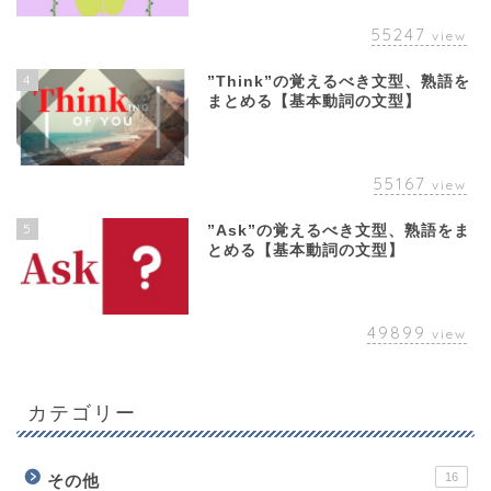
55247
view
4
”Think”の覚えるべき文型、熟語を
まとめる【基本動詞の文型】
55167
view
5
”Ask”の覚えるべき文型、熟語をま
とめる【基本動詞の文型】
49899
view
カテゴリー
16
その他