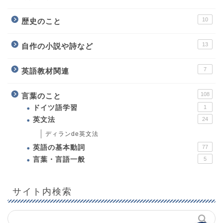
10
歴史のこと
13
自作の小説や詩など
7
英語教材関連
108
言葉のこと
ホーム
ドイツ語学習
1
英文法
24
プロフィール
ディランde英文法
英語の基本動詞
77
教育について
言葉・言語一般
5
英語教材関連
サイト内検索