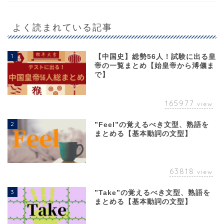
よく読まれている記事
1
【中国史】総勢56人！試験に出る皇
帝の一覧まとめ【始皇帝から溥儀ま
で】
165977
view
2
”Feel”の覚えるべき文型、熟語を
まとめる【基本動詞の文型】
63818
view
3
”Take”の覚えるべき文型、熟語を
まとめる【基本動詞の文型】