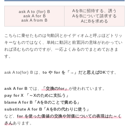
AをBに招待する、誘う
ask A to (for) B
ask A for B
AをBについて請求する
ask A from B
AにBを求める
こちらに乗せたものは句動詞とかイディオムと呼ぶほどトリッ
キーなものではなく、単純に動詞と前置詞の意味がわかってい
れば済むものなのですが、一応よくみるのでまとめておきま
す。
ask A to(for) B は、
to や for を「→」だと思えばOK
です。
ask A for B
では、
「交換のfor」
が使われています。
pay for X 「～Xのために支払う」
blame A for B「AをBのことで責める」
substitute A for B「AをBの代わりに使う」
など、
for を使った価値の交換や対価についての表現はた～く
さん
あります。