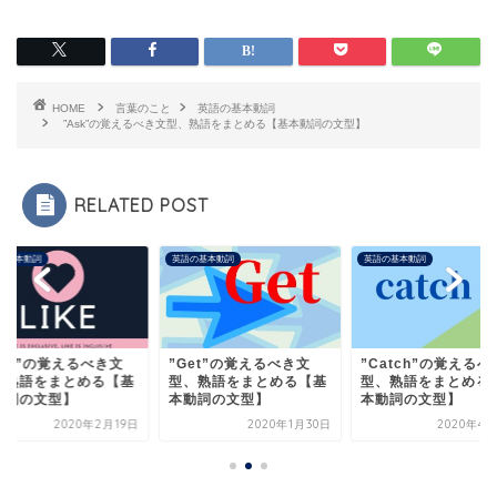
HOME
言葉のこと
英語の基本動詞
”Ask”の覚えるべき文型、熟語をまとめる【基本動詞の文型】
RELATED POST
の基本動詞
英語の基本動詞
英語の基本動詞
ike”の覚えるべき文
”Get”の覚えるべき文
”Catch”の覚えるべ
、熟語をまとめる【基
型、熟語をまとめる【基
型、熟語をまとめる
動詞の文型】
本動詞の文型】
本動詞の文型】
2020年2月19日
2020年1月30日
2020年4月