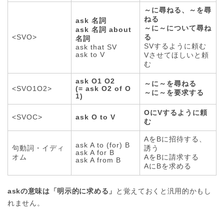
～に尋ねる、～を尋
ねる
ask 名詞
～に～について尋ね
ask 名詞 about
<SVO>
る
名詞
SVするように頼む
ask that SV
ask to V
Vさせてほしいと頼
む
ask O1 O2
～に～を尋ねる
<SVO1O2>
(= ask O2 of O
～に～を要求する
1)
OにVするように頼
<SVOC>
ask O to V
む
AをBに招待する、
ask A to (for) B
句動詞・イディ
誘う
ask A for B
オム
AをBに請求する
ask A from B
AにBを求める
askの意味は「明示的に求める」
と覚えておくと汎用的かもし
れません。