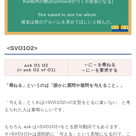
that節内の動詞はshouldがつくか原形になる)
She asked to see his album.
彼女は彼のアルバムを見せてほしいと頼んだ。
<SVO1O2>
～に～を尋ねる
ask O1 O2
(= ask O2 of O1)
～に～を要求する
「尋ねる」というのは「誰かに質問や疑問を与えること」。
「与える」とくれば<SVO1O2>の文型をとるに違いない、と考
えられた人は素晴らしいです。
もちろん ask は<SVO1O2>をとる授与動詞でもあります。
※<SVO1O2>は原則的に「与える」という意味になるので、こ