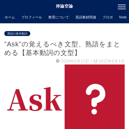
持論空論
ホーム
プロフィール
教育について
英語教材関連
プロポ
Note
英語の基本動詞
”Ask”の覚えるべき文型、熟語をまと
める【基本動詞の文型】
2020年6月17日
/
2022年6月1日