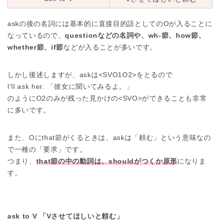
askの後の名詞には基本的に直接目的語としてのOが入ることに
なっているので、
questionなどの名詞や、wh-節、how節、
whether節、if節
などが入ることが多いです。
しかし後述しますが、askは<SVO1O2>をとるので
I’ll ask her. 「彼女に聞いてみるよ。」
のようにO2のみが残った見かけの<SVO>ができることも非常
に多いです。
また、Oにthat節がくるときは、askは「頼む」という意味なの
で一種の「要求」です。
つまり、
that節の中の動詞は、shouldがつくか原形
になりま
す。
ask to V 「Vさせてほしいと頼む」