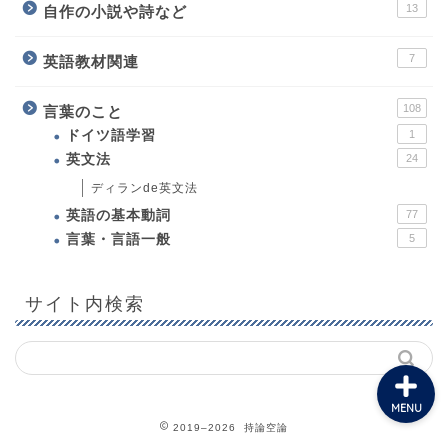
13
自作の小説や詩など
7
英語教材関連
108
言葉のこと
ホーム
ドイツ語学習
1
英文法
24
プロフィール
ディランde英文法
英語の基本動詞
77
教育について
言葉・言語一般
5
英語教材関連
サイト内検索
MENU
2019–2026 持論空論