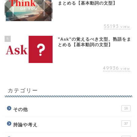
まとめる【基本動詞の文型】
55193
view
5
”Ask”の覚えるべき文型、熟語をま
とめる【基本動詞の文型】
49936
view
カテゴリー
16
その他
37
持論や考え