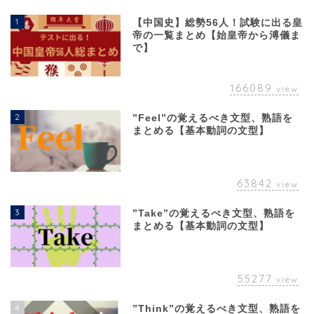
1
【中国史】総勢56人！試験に出る皇
帝の一覧まとめ【始皇帝から溥儀ま
で】
166089
view
2
”Feel”の覚えるべき文型、熟語を
まとめる【基本動詞の文型】
63842
view
3
”Take”の覚えるべき文型、熟語を
まとめる【基本動詞の文型】
55277
view
4
”Think”の覚えるべき文型、熟語を