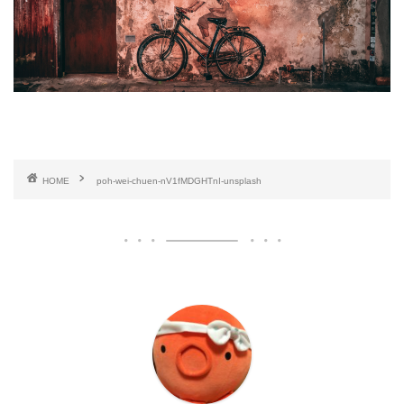
HOME
poh-wei-chuen-nV1fMDGHTnI-unsplash