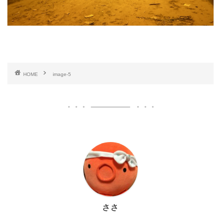
HOME
image-5
ささ