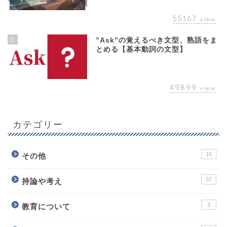
55167
view
5
”Ask”の覚えるべき文型、熟語をま
とめる【基本動詞の文型】
49899
view
カテゴリー
16
その他
37
持論や考え
3
教育について