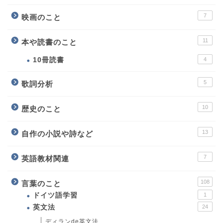
7
映画のこと
11
本や読書のこと
10冊読書
4
5
歌詞分析
10
歴史のこと
13
自作の小説や詩など
7
英語教材関連
108
言葉のこと
ホーム
ドイツ語学習
1
英文法
24
プロフィール
ディランde英文法