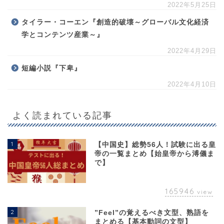
2022年5月25日
タイラー・コーエン『創造的破壊～グローバル文化経済
学とコンテンツ産業～』
2022年4月29日
短編小説『下卑』
2022年4月10日
よく読まれている記事
1
【中国史】総勢56人！試験に出る皇
帝の一覧まとめ【始皇帝から溥儀ま
で】
165946
view
2
”Feel”の覚えるべき文型、熟語を
まとめる【基本動詞の文型】