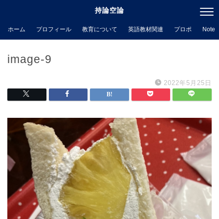
持論空論
ホーム
プロフィール
教育について
英語教材関連
プロポ
Note
image-9
2022年5月25日