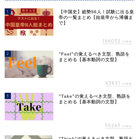
1
【中国史】総勢56人！試験に出る皇
帝の一覧まとめ【始皇帝から溥儀ま
で】
166032
view
2
”Feel”の覚えるべき文型、熟語を
まとめる【基本動詞の文型】
63831
view
3
”Take”の覚えるべき文型、熟語を
まとめる【基本動詞の文型】
55263
view
4
”Think”の覚えるべき文型、熟語を