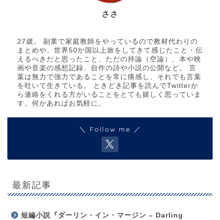
ささ
27歳。 副業で家庭教師をやっているので教材代わりの
まとめや、世界50か国以上旅をしてきて感じたこと・伝
えるべきだと思ったこと、ただの持論（空論）、本や映
画や音楽の感想記録、自作の詩や小説の公開など。 言
葉は無力で強力であることを常に痛感し、それでも言葉
を吐いて生きている。 ときどき記事を読んでTwitterか
ら連絡をくれる方がいることをとても嬉しく思っていま
す。何かあればお気軽に。
＼ Follow me ／
最新記事
短編小説『ダーリン・イン・マージン – Darling