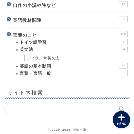
13
自作の小説や詩など
7
英語教材関連
108
言葉のこと
ホーム
ドイツ語学習
1
英文法
24
プロフィール
ディランde英文法
英語の基本動詞
77
教育について
言葉・言語一般
5
英語教材関連
サイト内検索
MENU
2019–2026 持論空論