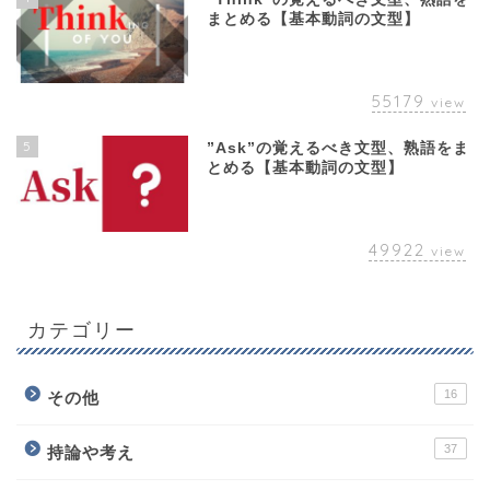
まとめる【基本動詞の文型】
55179
view
5
”Ask”の覚えるべき文型、熟語をま
とめる【基本動詞の文型】
49922
view
カテゴリー
16
その他
37
持論や考え