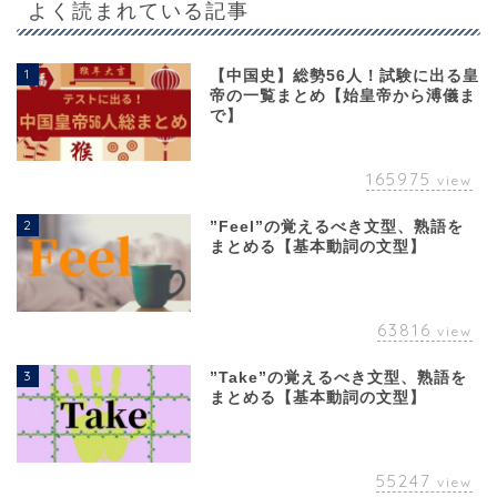
よく読まれている記事
1
【中国史】総勢56人！試験に出る皇
帝の一覧まとめ【始皇帝から溥儀ま
で】
165975
view
2
”Feel”の覚えるべき文型、熟語を
まとめる【基本動詞の文型】
63816
view
3
”Take”の覚えるべき文型、熟語を
まとめる【基本動詞の文型】
55247
view