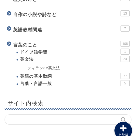
13
自作の小説や詩など
7
英語教材関連
108
言葉のこと
ホーム
ドイツ語学習
1
英文法
24
プロフィール
ディランde英文法
英語の基本動詞
77
教育について
言葉・言語一般
5
英語教材関連
サイト内検索
MENU