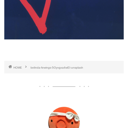
HOME
belinda-fewings-5Oyvgxa4wEI-unsplash