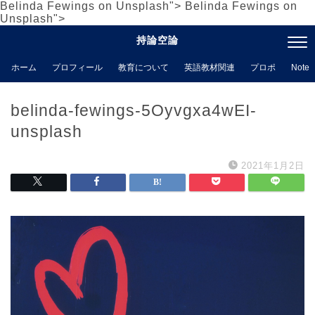
Belinda Fewings on
Unsplash
">
Belinda Fewings on
Unsplash
">
持論空論
ホーム
プロフィール
教育について
英語教材関連
プロポ
Note
belinda-fewings-5Oyvgxa4wEI-
unsplash
2021年1月2日