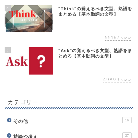
4
”Think”の覚えるべき文型、熟語を
まとめる【基本動詞の文型】
55167
view
5
”Ask”の覚えるべき文型、熟語をま
とめる【基本動詞の文型】
49899
view
カテゴリー
16
その他
37
持論や考え