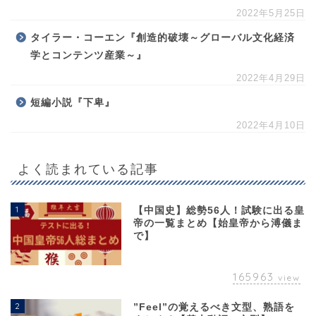
2022年5月25日
タイラー・コーエン『創造的破壊～グローバル文化経済
学とコンテンツ産業～』
2022年4月29日
短編小説『下卑』
2022年4月10日
よく読まれている記事
1
【中国史】総勢56人！試験に出る皇
帝の一覧まとめ【始皇帝から溥儀ま
で】
165963
view
2
”Feel”の覚えるべき文型、熟語を