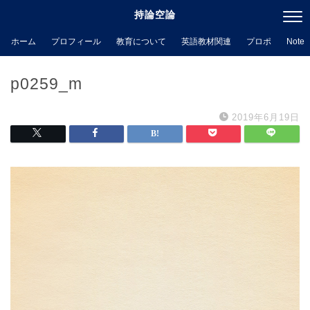
持論空論
ホーム
プロフィール
教育について
英語教材関連
プロポ
Note
p0259_m
2019年6月19日