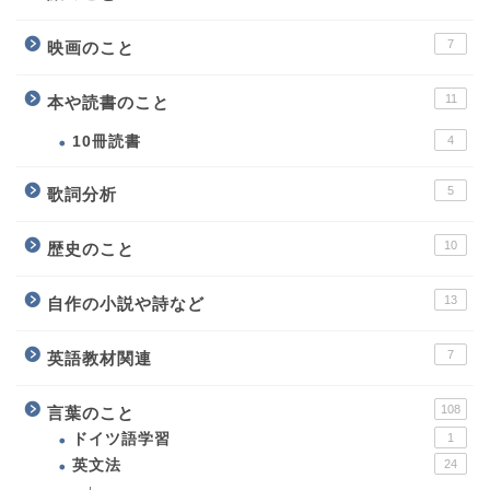
7
映画のこと
11
本や読書のこと
10冊読書
4
5
歌詞分析
10
歴史のこと
13
自作の小説や詩など
7
英語教材関連
108
言葉のこと
ホーム
ドイツ語学習
1
英文法
24