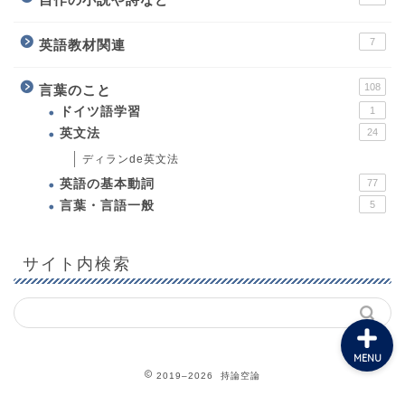
7
英語教材関連
108
言葉のこと
ホーム
ドイツ語学習
1
英文法
24
プロフィール
ディランde英文法
英語の基本動詞
77
教育について
言葉・言語一般
5
英語教材関連
サイト内検索
MENU
2019–2026 持論空論