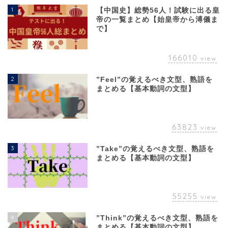
1
【中国史】総勢56人！試験に出る皇
帝の一覧まとめ【始皇帝から溥儀ま
で】
166010
view
2
”Feel”の覚えるべき文型、熟語を
まとめる【基本動詞の文型】
63823
view
3
”Take”の覚えるべき文型、熟語を
まとめる【基本動詞の文型】
55255
view
4
”Think”の覚えるべき文型、熟語を
まとめる【基本動詞の文型】