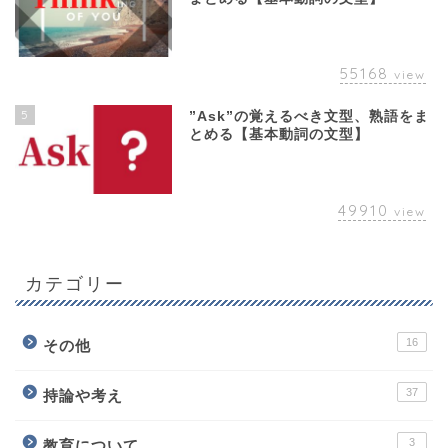
55168
view
5
”Ask”の覚えるべき文型、熟語をま
とめる【基本動詞の文型】
49910
view
カテゴリー
16
その他
37
持論や考え
3
教育について