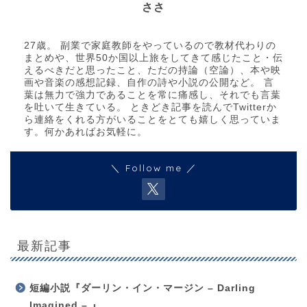
ささ
27歳。 副業で家庭教師をやっているので教材代わりの
まとめや、世界50か国以上旅をしてきて感じたこと・伝
えるべきだと思ったこと、ただの持論（空論）、本や映
画や音楽の感想記録、自作の詩や小説の公開など。 言
葉は無力で強力であることを常に痛感し、それでも言葉
を吐いて生きている。 ときどき記事を読んでTwitterか
ら連絡をくれる方がいることをとても嬉しく思っていま
す。何かあればお気軽に。
＼ Follow me ／
最新記事
短編小説『ダーリン・イン・マージン – Darling
Imagined – 』