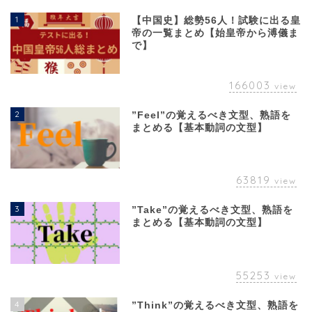
1
【中国史】総勢56人！試験に出る皇
帝の一覧まとめ【始皇帝から溥儀ま
で】
166003
view
2
”Feel”の覚えるべき文型、熟語を
まとめる【基本動詞の文型】
63819
view
3
”Take”の覚えるべき文型、熟語を
まとめる【基本動詞の文型】
55253
view
4
”Think”の覚えるべき文型、熟語を