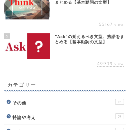
まとめる【基本動詞の文型】
55167
view
5
”Ask”の覚えるべき文型、熟語をま
とめる【基本動詞の文型】
49909
view
カテゴリー
16
その他
37
持論や考え