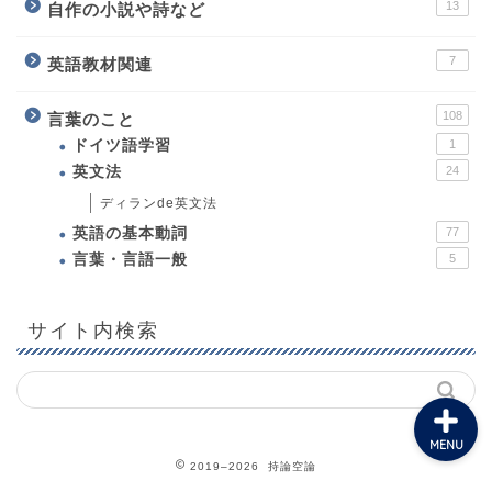
13
自作の小説や詩など
7
英語教材関連
108
言葉のこと
ホーム
ドイツ語学習
1
英文法
24
プロフィール
ディランde英文法
英語の基本動詞
77
教育について
言葉・言語一般
5
英語教材関連
サイト内検索
MENU
2019–2026 持論空論