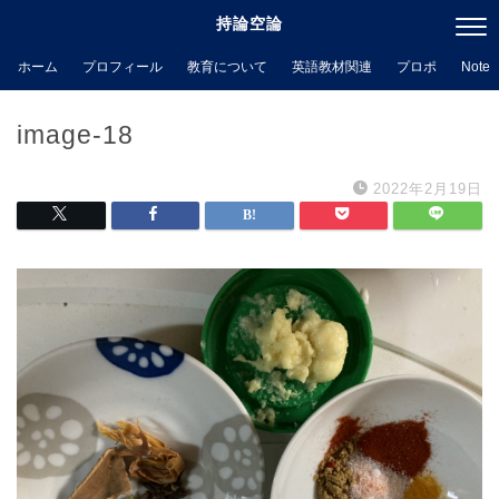
持論空論
ホーム
プロフィール
教育について
英語教材関連
プロポ
Note
image-18
2022年2月19日