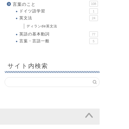
言葉のこと
108
ドイツ語学習
1
英文法
24
ディランde英文法
英語の基本動詞
77
言葉・言語一般
5
サイト内検索