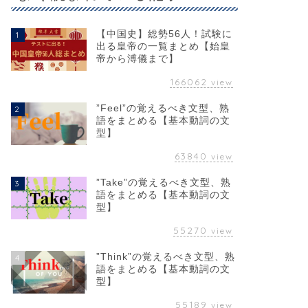
【中国史】総勢56人！試験に
1
出る皇帝の一覧まとめ【始皇
帝から溥儀まで】
166062
view
”Feel”の覚えるべき文型、熟
2
語をまとめる【基本動詞の文
型】
63840
view
”Take”の覚えるべき文型、熟
3
語をまとめる【基本動詞の文
型】
55270
view
”Think”の覚えるべき文型、熟
4
語をまとめる【基本動詞の文
型】
55189
view