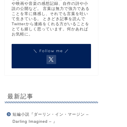
や映画や音楽の感想記録、自作の詩や小
説の公開など。 言葉は無力で強力である
ことを常に痛感し、それでも言葉を吐い
て生きている。 ときどき記事を読んで
Twitterから連絡をくれる方がいることを
とても嬉しく思っています。何かあれば
お気軽に。
＼ Follow me ／
最新記事
短編小説『ダーリン・イン・マージン –
Darling Imagined – 』