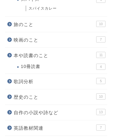
スパイスカレー
旅のこと
10
映画のこと
7
本や読書のこと
11
10冊読書
4
歌詞分析
5
歴史のこと
10
自作の小説や詩など
13
英語教材関連
7