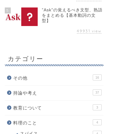
”Ask”の覚えるべき文型、熟語
5
をまとめる【基本動詞の文
型】
49931
view
カテゴリー
その他
16
持論や考え
37
教育について
3
料理のこと
4
スパイス
4