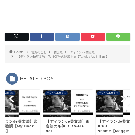
HOME
言葉のこと
英文法
ディランde英文法
【ディランde英文法】To 不定詞の結果用法【Tangled Up in Blue】
RELATED POST
ランde英文法
ディランde英文法
ディランde英文法
ディランde英文法】仮
【ディランde英文法】
【ディランde英文法
の条件 if it were
It's a
較級の強調【My Ba
...
shame【Maggie's ...
Pages】