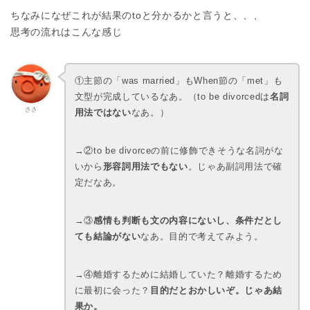
ちなみになぜこれが結果のtoと分かるかと言うと、、、
思考の流れはこんな感じ
①主節の「was married」もWhen節の「met」も
文型が完成しているなあ。（to be divorcedは
名詞
ささ
用法ではない
なあ。）
→②to be divorceの前に修飾できそうな名詞がな
いから
形容詞用法でもない
。じゃあ副詞用法で確
定だなあ。
→③
感情も判断も文の内容にないし、条件だとし
ても結論がない
なあ。目的で考えてみよう。
→④離婚するために結婚していた？離婚するため
に最初に会った？
目的だとおかしいぞ。じゃあ結
果か。