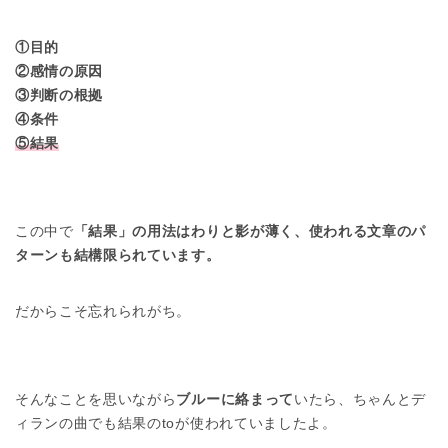
①目的
②感情の原因
③判断の根拠
④条件
⑤結果
この中で
「結果」の用法はわりと影が薄く、使われる文章のパ
ターンも結構限られています。
だからこそ忘れられがち。
そんなことを思いながら
ブルーに絡まって
いたら、ちゃんとデ
ィランの曲でも結果のtoが使われていましたよ。