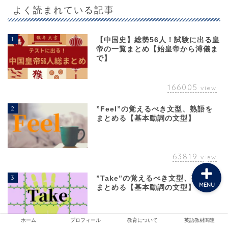
よく読まれている記事
1
【中国史】総勢56人！試験に出る皇
ホーム
帝の一覧まとめ【始皇帝から溥儀ま
で】
プロフィール
166005
view
教育について
2
”Feel”の覚えるべき文型、熟語を
まとめる【基本動詞の文型】
英語教材関連
63819
view
3
”Take”の覚えるべき文型、熟語を
MENU
まとめる【基本動詞の文型】
ホーム
プロフィール
教育について
英語教材関連
55253
view