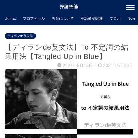
持論空論
ホーム
プロフィール
教育について
英語教材関連
プロポ
Note
ディランde英文法
【ディランde英文法】To 不定詞の結
果用法【Tangled Up in Blue】
2021年5月19日
/
2021年5月20日